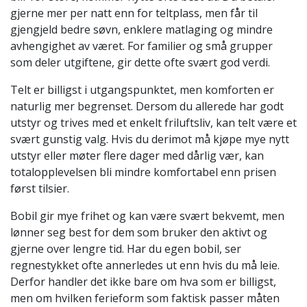
gjerne mer per natt enn for teltplass, men får til
gjengjeld bedre søvn, enklere matlaging og mindre
avhengighet av været. For familier og små grupper
som deler utgiftene, gir dette ofte svært god verdi.
Telt er billigst i utgangspunktet, men komforten er
naturlig mer begrenset. Dersom du allerede har godt
utstyr og trives med et enkelt friluftsliv, kan telt være et
svært gunstig valg. Hvis du derimot må kjøpe mye nytt
utstyr eller møter flere dager med dårlig vær, kan
totalopplevelsen bli mindre komfortabel enn prisen
først tilsier.
Bobil gir mye frihet og kan være svært bekvemt, men
lønner seg best for dem som bruker den aktivt og
gjerne over lengre tid. Har du egen bobil, ser
regnestykket ofte annerledes ut enn hvis du må leie.
Derfor handler det ikke bare om hva som er billigst,
men om hvilken ferieform som faktisk passer måten