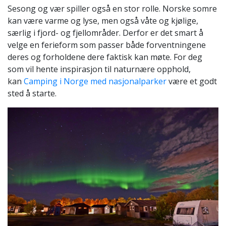
Sesong og vær spiller også en stor rolle. Norske somre
kan være varme og lyse, men også våte og kjølige,
særlig i fjord- og fjellområder. Derfor er det smart å
velge en ferieform som passer både forventningene
deres og forholdene dere faktisk kan møte. For deg
som vil hente inspirasjon til naturnære opphold,
kan
Camping i Norge med nasjonalparker
være et godt
sted å starte.