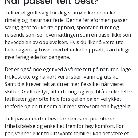
Når passer telt best?
Telt er et godt valg for deg som ønsker en enkel,
rimelig og naturnær ferie. Denne ferieformen passer
særlig godt for korte opphold, spontane turer og
reisende som ser overnattingen som en base, ikke som
hoveddelen av opplevelsen. Hvis du liker å være ute
hele dagen og trives med et enkelt oppsett, kan telt gi
mye ferieglede for pengene.
Det er også noe eget ved å våkne tett på naturen, lage
frokost ute og ha kort vei til stier, vann og utsikt.
Samtidig krever telt at du er mer fleksibel når været
skifter. Godt utstyr, litt erfaring og vilje til å bruke felles
fasiliteter gjør ofte hele forskjellen på en vellykket
teltferie og en tur som blir mer strevsom enn hyggelig.
Telt passer derfor best for dem som prioriterer
frihetsfølelse og enkelhet fremfor høy komfort. For
par, venner eller friluftsvante familier kan det være et