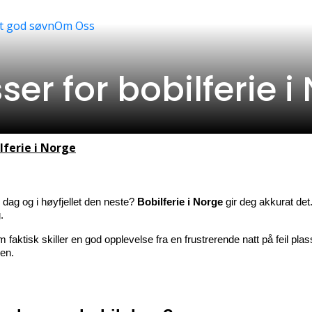
t god søvn
Om Oss
r for bobilferie i
lferie i Norge
dag og i høyfjellet den neste? 
Bobilferie i Norge
 gir deg akkurat de
.
faktisk skiller en god opplevelse fra en frustrerende natt på feil plas
ien.