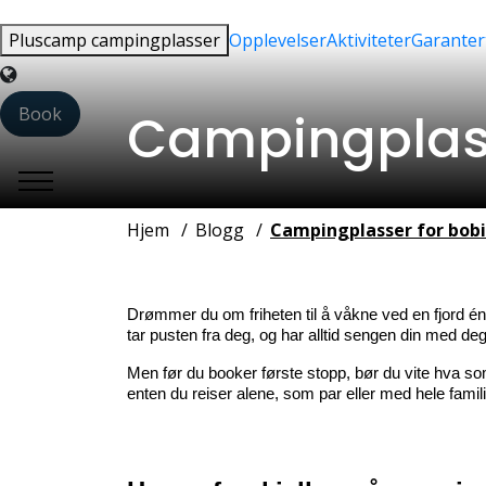
Pluscamp campingplasser
Opplevelser
Aktiviteter
Garanter
Language
Book
Campingplasse
Hjem
Blogg
Campingplasser for bobi
Drømmer du om friheten til å våkne ved en fjord én 
tar pusten fra deg, og har alltid sengen din med deg
Men før du booker første stopp, bør du vite hva som 
enten du reiser alene, som par eller med hele famil