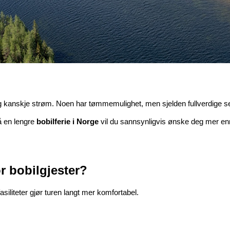
s og kanskje strøm. Noen har tømmemulighet, men sjelden fullverdige 
å en lengre 
bobilferie i Norge
 vil du sannsynligvis ønske deg mer enn
for bobilgjester?
siliteter gjør turen langt mer komfortabel.