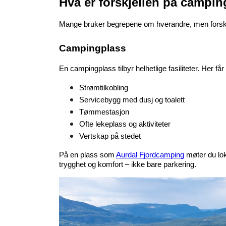
Hva er forskjellen på campi
Mange bruker begrepene om hverandre, men forskjel
Campingplass
En campingplass tilbyr helhetlige fasiliteter. Her får
Strømtilkobling
Servicebygg med dusj og toalett
Tømmestasjon
Ofte lekeplass og aktiviteter
Vertskap på stedet
På en plass som 
Aurdal Fjordcamping
 møter du lok
trygghet og komfort – ikke bare parkering.