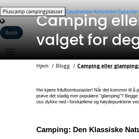
Pluscamp campingplasser
Opplevelser
Aktiviteter
Garanter
Camping eller
Language
Book
valget for de
Hjem
Blogg
Camping eller glamping: 
Hei kjære friluftsentusiaster! Når det kommer til å p
prøve det stadig mer populære "glamping"? Begge al
oss dykke ned i forskjellene og høydepunktene ved 
Camping: Den Klassiske Nat