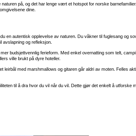
naturen på, og det har lenge vært et hotspot for norske barnefamilier. Fr
d omgivelsene dine.
du en autentisk opplevelse av naturen. Du våkner til fuglesang og sovn
il avslapning og refleksjon.
mer budsjettvennlig ferieform. Med enkel overnatting som telt, campingv
s ville brukt på dyre hoteller.
eirbål med marshmallows og gitaren går aldri av moten. Felles aktivite
iteten til å dra hvor du vil når du vil. Dette gjør det enkelt å utforske