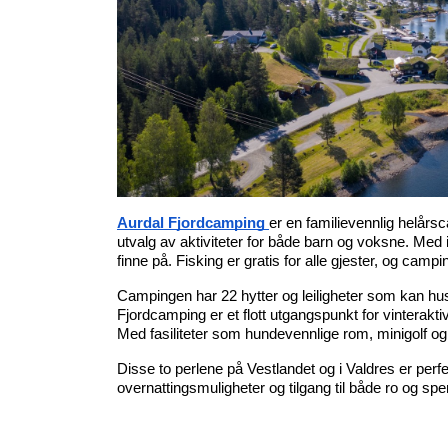
Aurdal Fjordcamping
er en familievennlig helårsc
utvalg av aktiviteter for både barn og voksne. Med i
finne på. Fisking er gratis for alle gjester, og cam
Campingen har 22 hytter og leiligheter som kan huse 
Fjordcamping er et flott utgangspunkt for vinterakt
Med fasiliteter som hundevennlige rom, minigolf og g
Disse to perlene på Vestlandet og i Valdres er perf
overnattingsmuligheter og tilgang til både ro og spe