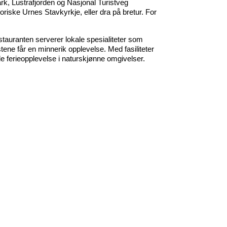
k, Lustrafjorden og Nasjonal Turistveg 
toriske Urnes Stavkyrkje, eller dra på bretur. For 
stauranten serverer lokale spesialiteter som 
ne får en minnerik opplevelse. Med fasiliteter 
nde ferieopplevelse i naturskjønne omgivelser.