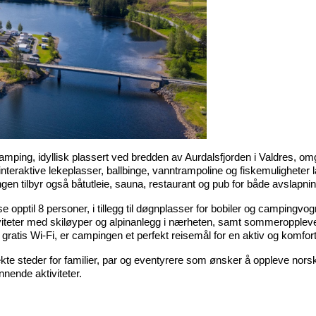
amping, idyllisk plassert ved bredden av Aurdalsfjorden i Valdres, omgit
nteraktive lekeplasser, ballbinge, vanntrampoline og fiskemuligheter la
pingen tilbyr også båtutleie, sauna, restaurant og pub for både avslap
opptil 8 personer, i tillegg til døgnplasser for bobiler og campingvogn
iviteter med skiløyper og alpinanlegg i nærheten, samt sommeropplevel
ratis Wi-Fi, er campingen et perfekt reisemål for en aktiv og komforta
ekte steder for familier, par og eventyrere som ønsker å oppleve norsk
nnende aktiviteter.