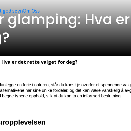
t god søvn
Om Oss
 glamping: Hva er 
g?
Hva er det rette valget for deg?
lanlegge en ferie i naturen, står du kanskje overfor et spennende valg: 
ternativene har sine unike fordeler, og det kan være vanskelig å avgj
begge typene opphold, slik at du kan ta en informert beslutning!
uropplevelsen