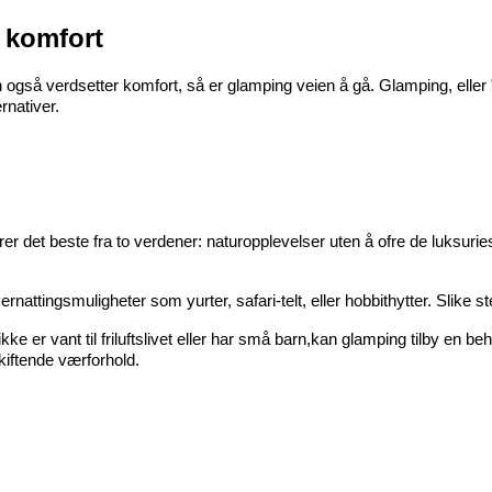
 komfort
også verdsetter komfort, så er glamping veien å gå. Glamping, eller "
rnativer.
 det beste fra to verdener: naturopplevelser uten å ofre de luksuries 
rnattingsmuligheter som yurter, safari-telt, eller hobbithytter. Slike st
e er vant til friluftslivet eller har små barn,kan glamping tilby en beh
kiftende værforhold.