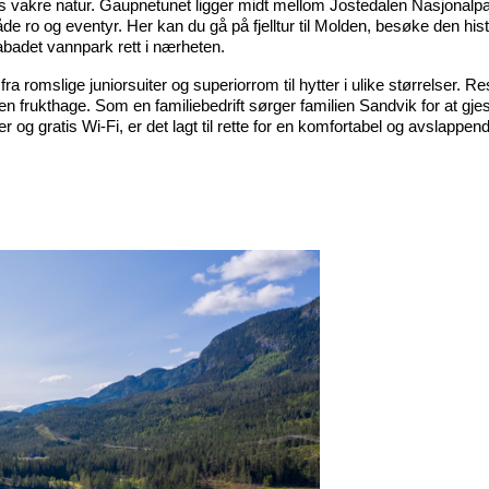
s vakre natur. Gaupnetunet ligger midt mellom Jostedalen Nasjonalpar
 både ro og eventyr. Her kan du gå på fjelltur til Molden, besøke den his
abadet vannpark rett i nærheten.
romslige juniorsuiter og superiorrom til hytter i ulike størrelser. Re
rukthage. Som en familiebedrift sørger familien Sandvik for at gjeste
er og gratis Wi-Fi, er det lagt til rette for en komfortabel og avslappe