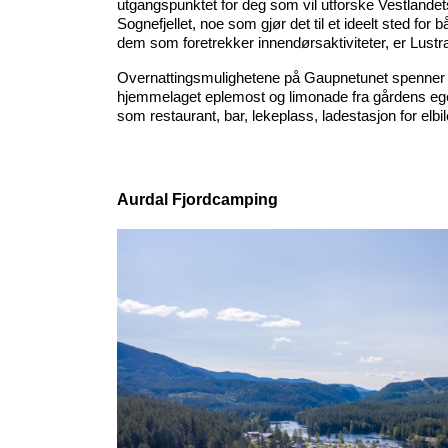
utgangspunktet for deg som vil utforske Vestlandet
Sognefjellet, noe som gjør det til et ideelt sted for
dem som foretrekker innendørsaktiviteter, er Lustr
Overnattingsmulighetene på Gaupnetunet spenner fra 
hjemmelaget eplemost og limonade fra gårdens egen f
som restaurant, bar, lekeplass, ladestasjon for elbil
Aurdal Fjordcamping