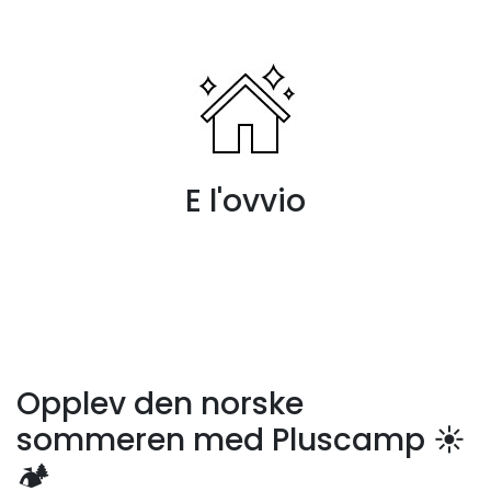
E l'ovvio
Opplev den norske
sommeren med Pluscamp ☀️
🏕️