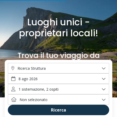
Luoghi unici -
proprietari locali!
Book
Trova il tuo viaggio da
sogno.