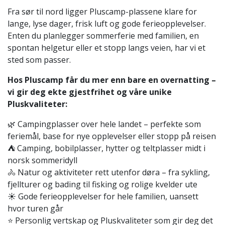
Fra sør til nord ligger Pluscamp-plassene klare for
lange, lyse dager, frisk luft og gode ferieopplevelser.
Enten du planlegger sommerferie med familien, en
spontan helgetur eller et stopp langs veien, har vi et
sted som passer.
Hos Pluscamp får du mer enn bare en overnatting –
vi gir deg ekte gjestfrihet og våre unike
Pluskvaliteter:
🌿 Campingplasser over hele landet – perfekte som
feriemål, base for nye opplevelser eller stopp på reisen
⛺ Camping, bobilplasser, hytter og teltplasser midt i
norsk sommeridyll
🚴 Natur og aktiviteter rett utenfor døra – fra sykling,
fjellturer og bading til fisking og rolige kvelder ute
☀️ Gode ferieopplevelser for hele familien, uansett
hvor turen går
⭐ Personlig vertskap og Pluskvaliteter som gir deg det